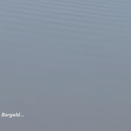
index_edited.png
Bargeld...