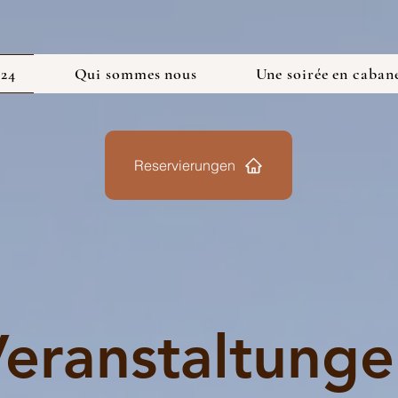
024
Qui sommes nous
Une soirée en caban
Reservierungen
eranstaltunge