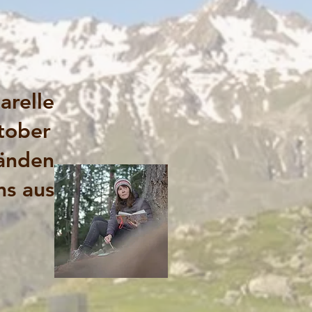
arelle
tober
änden
s aus.